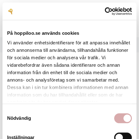

På hoppiloo.se används cookies
Vi använder enhetsidentifierare för att anpassa innehållet
HEM
REFLEX
och annonserna till användarna, tillhandahålla funktioner
för sociala medier och analysera vår trafik. Vi
vidarebefordrar även sådana identifierare och annan
Ursäkta olägenheten.
information från din enhet till de sociala medier och
annons- och analysföretag som vi samarbetar med.
Sök igen efter det du söker
Dessa kan i sin tur kombinera informationen med annan
information som du har tillhandahållit eller som de har
samlat in när du har använt deras tjänster.
Samtyckesval
Nödvändig
Inställningar