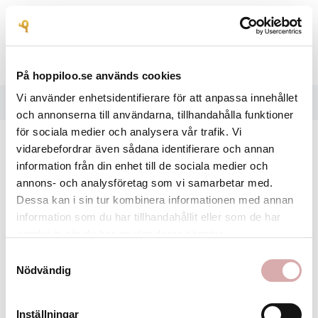

På hoppiloo.se används cookies
Vi använder enhetsidentifierare för att anpassa innehållet
HEM
VARUMÄRKEN
TEDDYKOMPANIET
och annonserna till användarna, tillhandahålla funktioner
för sociala medier och analysera vår trafik. Vi
vidarebefordrar även sådana identifierare och annan
Ursäkta olägenheten.
information från din enhet till de sociala medier och
annons- och analysföretag som vi samarbetar med.
Sök igen efter det du söker
Dessa kan i sin tur kombinera informationen med annan
information som du har tillhandahållit eller som de har
samlat in när du har använt deras tjänster.
Samtyckesval
Nödvändig
Inställningar