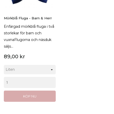
Mörkblå Fluga - Barn & Herr
Enfärgad mörkblå fluga i två
storlekar för barn och
vuxnaFlugorna och näsduk
säljs...
89,00 kr
KÖP NU