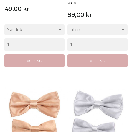
säljs...
49,00 kr
89,00 kr
KÖP NU
KÖP NU