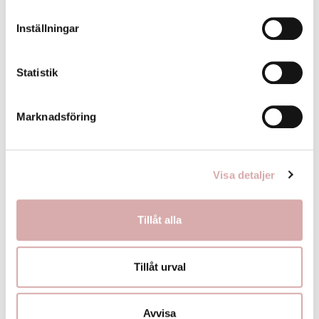
säljs styckvis...
säljs...
Inställningar
89,00 kr
89,00 kr
Statistik
Marknadsföring
KÖP NU
KÖP NU
Visa detaljer
Tillåt alla
Tillåt urval
Avvisa