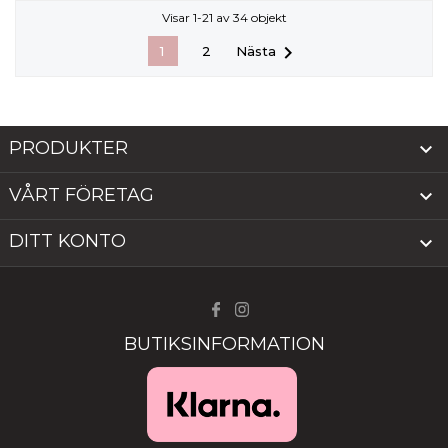
Visar 1-21 av 34 objekt

Nästa
1
2
PRODUKTER

VÅRT FÖRETAG

DITT KONTO

BUTIKSINFORMATION