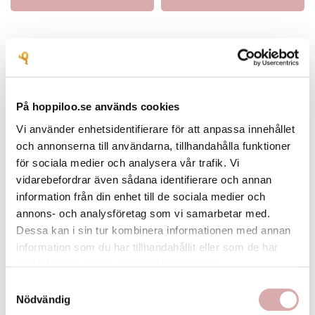
På hoppiloo.se används cookies
Vi använder enhetsidentifierare för att anpassa innehållet
och annonserna till användarna, tillhandahålla funktioner
för sociala medier och analysera vår trafik. Vi
vidarebefordrar även sådana identifierare och annan
information från din enhet till de sociala medier och
annons- och analysföretag som vi samarbetar med.
Dessa kan i sin tur kombinera informationen med annan
Vit Fluga - Barn & Herr
Svart Fluga - Barn & Herr
information som du har tillhandahållit eller som de har
Enfärgad vit fluga i två
Enfärgad svart fluga i två
samlat in när du har använt deras tjänster.
storlekar för barn och
storlekar för barn och
Samtyckesval
Nödvändig
vuxnaFlugorna och näsduk
vuxnaFlugorna och näsduk