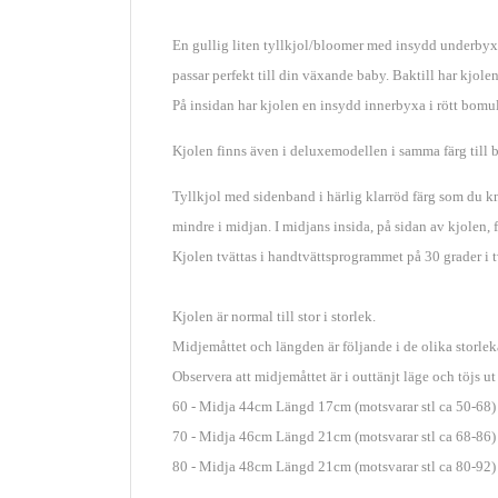
En gulli
g liten tyllkjol/bloomer med insydd underbyxa
passar perfekt till din växande baby. Baktill har kjolen
På insidan har kjolen en insydd innerbyxa i rött bomu
Kjolen finns även i deluxemodellen i samma färg till 
Tyllkjol med sidenband i härlig klarröd färg som du kny
mindre i midjan. I midjans insida, på sidan av kjolen
Kjolen tvättas i handtvättsprogrammet på 30 grader i 
Kjolen är normal till stor i storlek.
Midjemåttet och längden är följande i de olika storlek
Observera att midjemåttet är i outtänjt läge och töjs ut 
60 - Midja 44cm Längd 17cm (motsvarar stl ca 50-68)
70 - Midja 46cm Längd 21cm (motsvarar stl ca 68-86)
80 - Midja 48cm Längd 21cm (motsvarar stl ca 80-92)