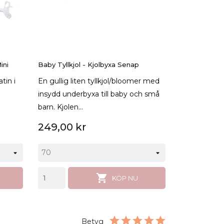
ini
Baby Tyllkjol - Kjolbyxa Senap
Baby Tyllkjo
tin i
En gullig liten tyllkjol/bloomer med
En gullig li
insydd underbyxa till baby och små
insydd under
barn. Kjolen...
barn. Kjolen..
249,00 kr
249,00 k

KÖP NU
Betyg