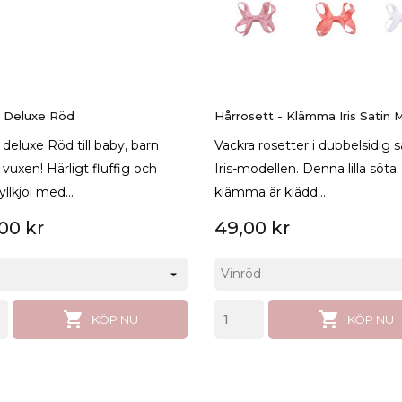
ol Deluxe Röd
Hårrosett - Klämma Iris Satin M
l deluxe Röd till baby, barn
Vackra rosetter i dubbelsidig sa
vuxen! Härligt fluffig och
Iris-modellen. Denna lilla söta
llkjol med...
klämma är klädd...
00 kr
49,00 kr


KÖP NU
KÖP NU