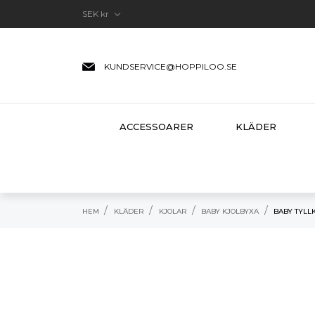

SEK kr
KUNDSERVICE@HOPPILOO.SE
ACCESSOARER
KLÄDER
HEM
KLÄDER
KJOLAR
BABY KJOLBYXA
BABY TYLL