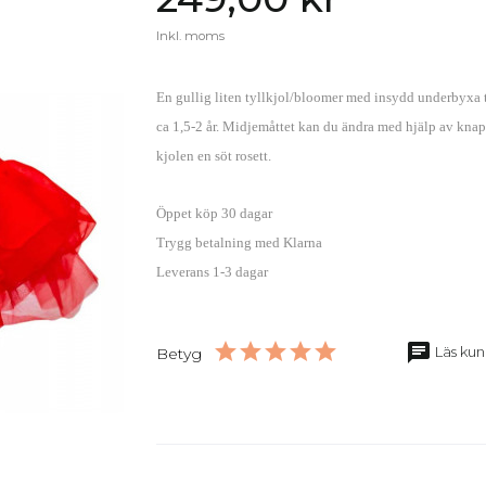
Inkl. moms
En gullig liten tyllkjol/bloomer med insydd underbyxa t
ca 1,5-2 år. Midjemåttet kan du ändra med hjälp av knappa
kjolen en söt rosett.
Öppet köp 30 dagar
Trygg betalning med Klarna
Leverans 1-3 dagar
chat
Läs kun
Betyg