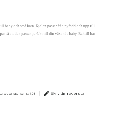
ill baby och små barn. Kjolen passar från nyfödd och upp till
r så att den passar perfekt till din växande baby. Baktill har
edit
drecensionerna (3)
Skriv din recension