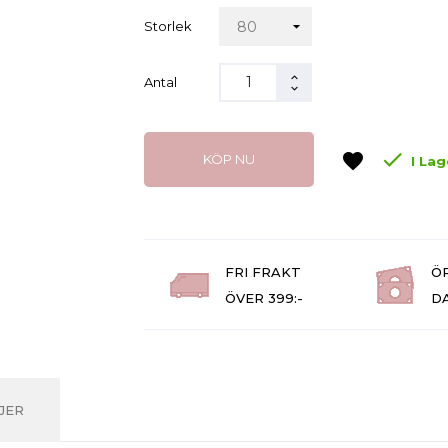
Storlek
Antal

favorite
KÖP NU
I Lag
FRI FRAKT
Ö
ÖVER 399:-
D
JER