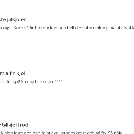
te julkjolen
in kjol! Kom så fint förpackad och höll dessutom riktigt bra att tvätta
mla fin kjol
mla fin kjol! Så nöjd me den ????
tyllkjol i röd
k kjolen idag och den är hur gullig som helst och så fin. Så nöjd 