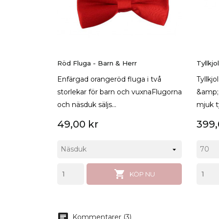
Röd Fluga - Barn & Herr
Tyllkj
Enfärgad orangeröd fluga i två
Tyllkjo
storlekar för barn och vuxnaFlugorna
&amp; 
och näsduk säljs...
mjuk ty
49,00 kr
399,

KÖP NU
chat
Kommentarer (3)