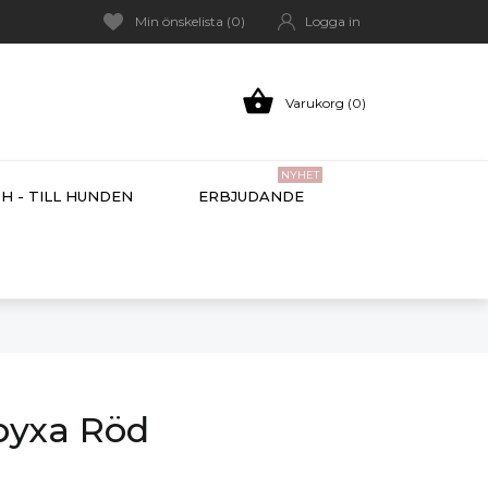
Min önskelista (
0
)
Logga in

Varukorg (0)
NYHET
H - TILL HUNDEN
ERBJUDANDE
lbyxa Röd