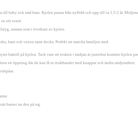
 till baby och små barn. Kjolen passar från nyfödd och upp till ca 1,5-2 år. Midjem
 en söt rosett.
llstyg, samma som i överkant av kjolen.
baby, barn och vuxen samt docka. Perfekt att matcha familjen med.
ter baktill på kjolen. Tack vare att resåren i midjan är justerbar kommer kjolen pas
, finns en öppning där du kan få ut resårbandet med knappar och ändra midjemåttet.
tvättpåse.
arna:
när barnet tar den på sig.