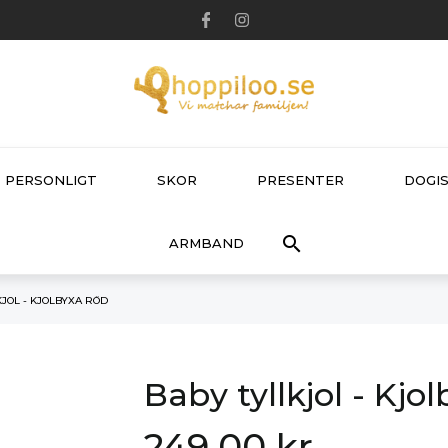
PERSONLIGT
SKOR
PRESENTER
DOGIS

ARMBAND
KJOL - KJOLBYXA RÖD
Baby tyllkjol - Kjo
249,00 kr