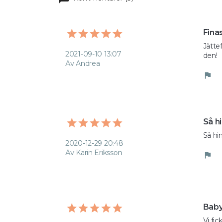
Finas
Jättef
2021-09-10 13:07
den! 
Av Andrea
flag
Så hi
Så hi
2020-12-29 20:48
Av Karin Eriksson
flag
Baby 
Vi fic