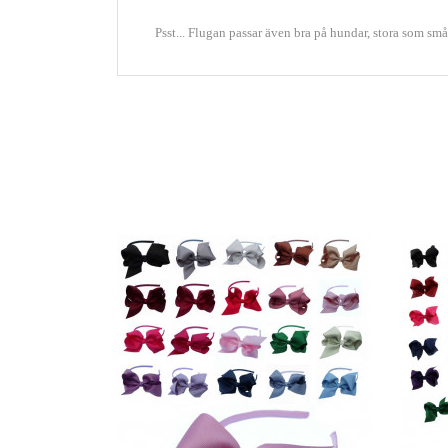
Psst... Flugan passar även bra på hundar, stora som små