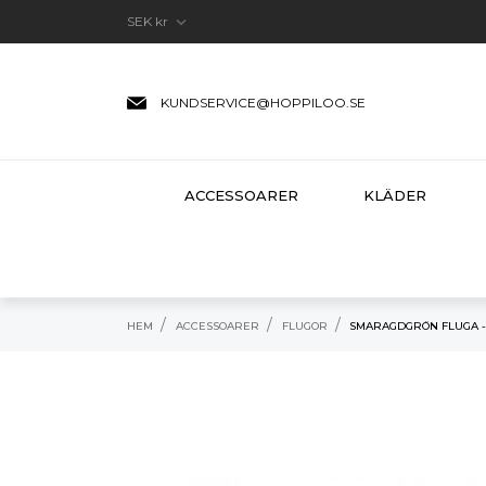

SEK kr
KUNDSERVICE@HOPPILOO.SE
ACCESSOARER
KLÄDER
HEM
ACCESSOARER
FLUGOR
SMARAGDGRÖN FLUGA -