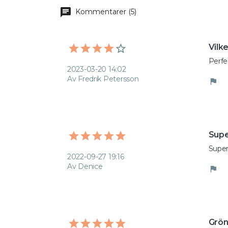
chat
Kommentarer (5)
Vilke
Perfe
2023-03-20 14:02
Av Fredrik Petersson
flag
Supe
Super
2022-09-27 19:16
Av Denice
flag
Grön