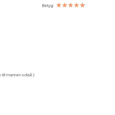
Betyg
 till mannen också ;)