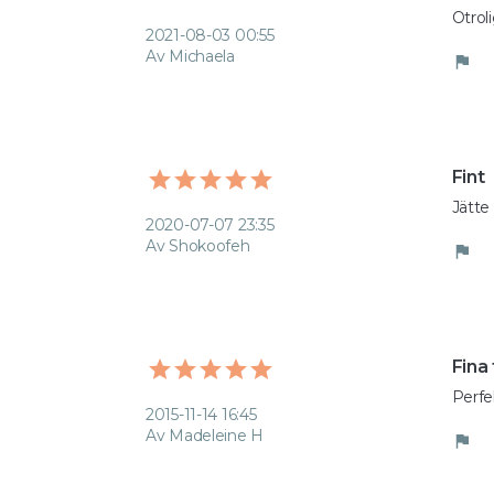
Otrol
2021-08-03 00:55
Av Michaela
flag
Fint
Jätte 
2020-07-07 23:35
Av Shokoofeh
flag
Fina 
Perfe
2015-11-14 16:45
Av Madeleine H
flag