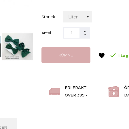
Storlek
Antal

favorite
KÖP NU
I Lag
FRI FRAKT
Ö
ÖVER 399:-
D
JER