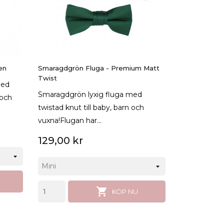
en
Smaragdgrön Fluga - Premium Matt
Twist
med
Smaragdgrön lyxig fluga med
 och
twistad knut till baby, barn och
vuxna!Flugan har...
129,00 kr

KÖP NU