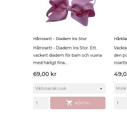
Hårrosett - Diadem Iris Stor
Hårklä
Hårrosett - Diadem Iris Stor. Ett
Vackra
vackert diadem för barn och vuxna
den pop
med härligt fina...
rosett
69,00 kr
49,0

KÖP NU