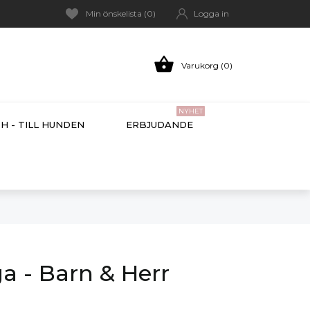
Min önskelista (
0
)
Logga in

Varukorg (0)
NYHET
H - TILL HUNDEN
ERBJUDANDE
 - Barn & Herr