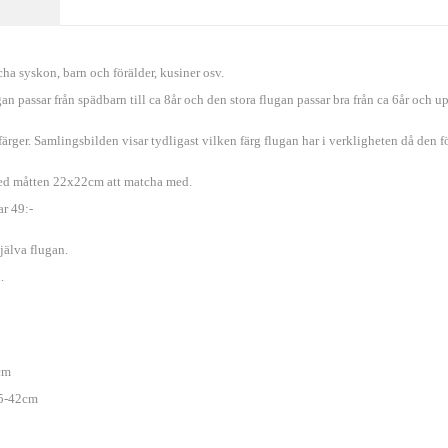
tcha syskon, barn och förälder, kusiner osv.
n passar från spädbarn till ca 8år och den stora flugan passar bra från ca 6år och up
ärger. Samlingsbilden visar tydligast vilken färg flugan har i verkligheten då den fö
med måtten 22x22cm att matcha med.
ar 49:-
själva flugan.
.
cm
,5-42cm