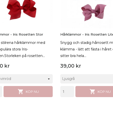
mmor - Iris Rosetten Stor
Hårklämmor - Iris Rosetten Lit
 stilrena hårklämmor med
Snygg och stadig hårrosett 
ulära stora Iris-
klämma - lätt att fästa i håret
en.Storleken på rosetten...
sitter bra hela...
0 kr
39,00 kr


KÖP NU
KÖP NU