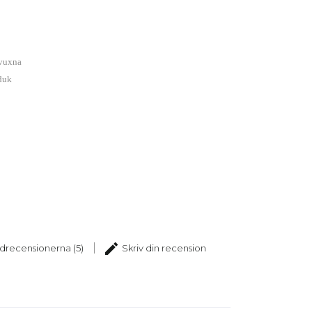
 vuxna
sduk
edit
drecensionerna (5)
Skriv din recension