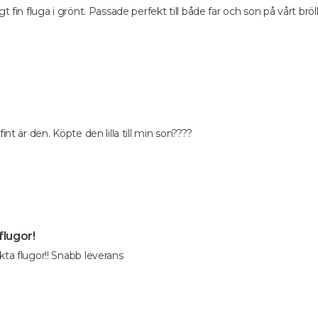
igt fin fluga i grönt. Passade perfekt till både far och son på vårt 
fint är den. Köpte den lilla till min son????
flugor!
kta flugor!! Snabb leverans 