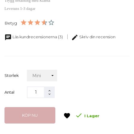
Trygg betalning med Klarna
Leverans 1-3 dagar
Betyg
chat
edit
Läs kundrecensionerna (3)
Skriv din recension
Storlek
Antal

favorite
KÖP NU
I Lager