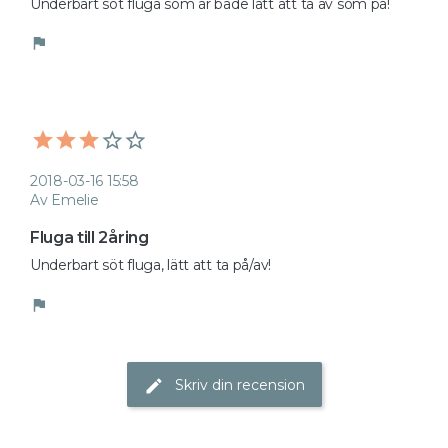
Underbart söt fluga som är både lätt att ta av som på! 
flag
2018-03-16 15:58
Av Emelie
Fluga till 2åring
Underbart söt fluga, lätt att ta på/av!
flag
Skriv din recension
edit