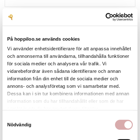
DU KANSKE OCKSÅ GILLAR
På hoppiloo.se används cookies
Vi använder enhetsidentifierare för att anpassa innehållet
och annonserna till användarna, tillhandahålla funktioner
för sociala medier och analysera vår trafik. Vi
vidarebefordrar även sådana identifierare och annan
information från din enhet till de sociala medier och
annons- och analysföretag som vi samarbetar med.
Dessa kan i sin tur kombinera informationen med annan
information som du har tillhandahållit eller som de har
samlat in när du har använt deras tjänster.
Samtyckesval
Nödvändig