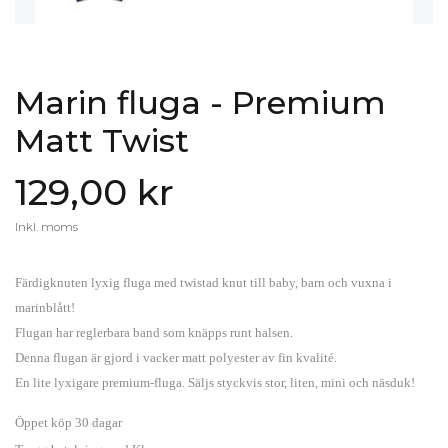
Marin fluga - Premium
Matt Twist
129,00 kr
Inkl. moms
Färdigknuten lyxig fluga med twistad knut till baby, barn och vuxna i
marinblått!
Flugan har reglerbara band som knäpps runt halsen.
Denna flugan är gjord i vacker matt polyester av fin kvalité.
En lite lyxigare premium-fluga. Säljs styckvis stor, liten, mini och näsduk!
Öppet köp 30 dagar