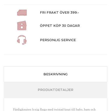
FRI FRAKT ÖVER 399:-
ÖPPET KÖP 30 DAGAR
PERSONLIG SERVICE
BESKRIVNING
PRODUKTDETALJER
Färdigknuten lyxig fluga med twistad knut till baby, barn och