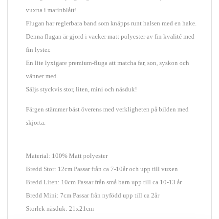
vuxna i marinblått!
Flugan har reglerbara band som knäpps runt halsen med en hake.
Denna flugan är gjord i vacker matt polyester av fin kvalité med
fin lyster.
En lite lyxigare premium-fluga att matcha far, son, syskon och
vänner med.
Säljs styckvis stor, liten, mini och näsduk!
Färgen stämmer bäst överens med verkligheten på bilden med
skjorta.
Material: 100% Matt polyester
Bredd Stor: 12cm Passar från ca 7-10år och upp till vuxen
Bredd Liten: 10cm Passar från små barn upp till ca 10-13 år
Bredd Mini: 7cm Passar från nyfödd upp till ca 2år
Storlek näsduk: 21x21cm