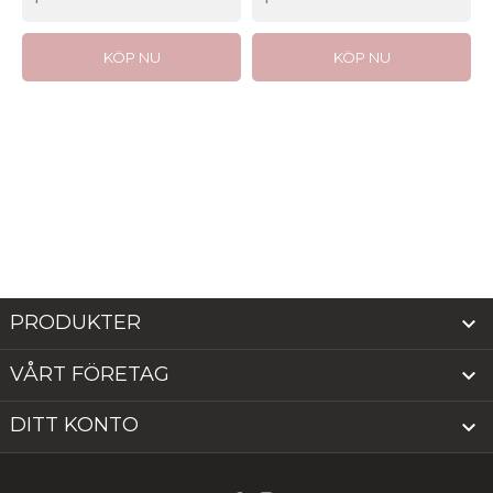
KÖP NU
KÖP NU
PRODUKTER

VÅRT FÖRETAG

DITT KONTO
