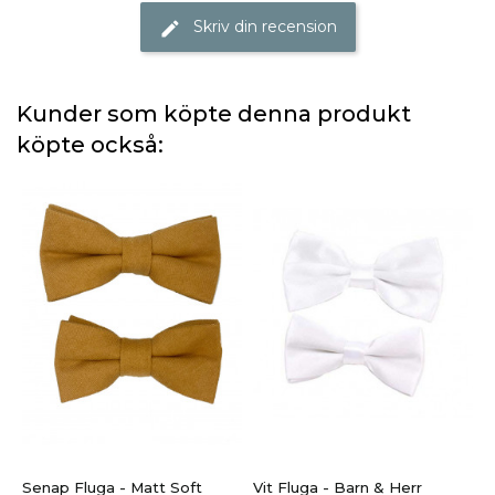
Skriv din recension
edit
Kunder som köpte denna produkt
köpte också:
Senap Fluga - Matt Soft
Vit Fluga - Barn & Herr