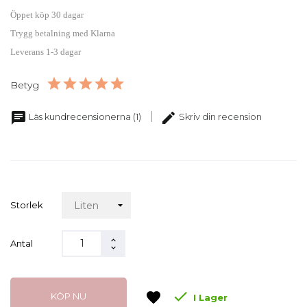
Öppet köp 30 dagar
Trygg betalning med Klarna
Leverans 1-3 dagar
Betyg
chat
edit
Läs kundrecensionerna (1)
Skriv din recension
Storlek
Antal

favorite
KÖP NU
I Lager