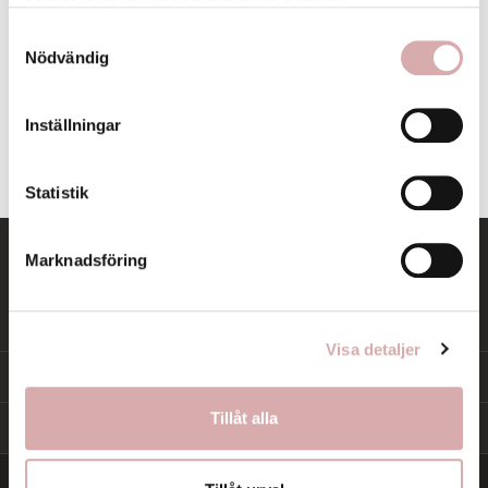
samlat in när du har använt deras tjänster.
Glömt ditt lösenord?
Inget konto? Skapa ett här
Samtyckesval
Nödvändig
LOGGA IN
Inställningar
Statistik
Marknadsföring
PRODUKTER

Visa detaljer
VÅRT FÖRETAG

Tillåt alla
DITT KONTO
