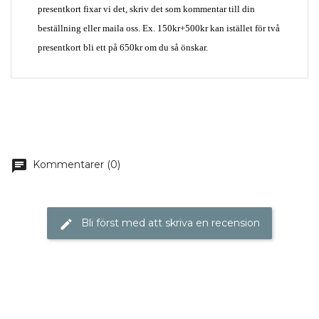
presentkort fixar vi det, skriv det som kommentar till din
beställning eller maila oss. Ex. 150kr+500kr kan istället för två
presentkort bli ett på 650kr om du så önskar.
chat
Kommentarer (0)
Bli först med att skriva en recension
edit