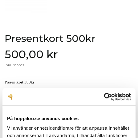
Presentkort 500kr
500,00 kr
Inkl. moms
Presentkort 500kr
Skriv din recension
edit
På hoppiloo.se används cookies
Vi använder enhetsidentifierare för att anpassa innehållet
och annonserna till användarna, tillhandahålla funktioner