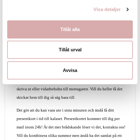
Visa detaljer
PRODUKTDETALJER
Tillåt alla
Vet du inte vad du ska köpa i present? Då är presentkort ett bra
Tillåt urval
alternativ
!
När du köper presentkort på www.hoppiloo.se får du ett
Avvisa
elektroniskt presentkort innehållande en kod som mottagaren
kan använda vid köp på Hoppiloo.se. Presentkortet kan du själv
skriva ut eller vidarbefodra till mottagaren. Vill du hellre få det
skickat hem till dig så säg bara till.
Det gör att du kan vara ute i sista minuten och ändå få ditt
presentkort i tid till kalaset. Presentkortet kommer till dig per
mail inom 24h! Är det mer brådskande löser vi det, kontakta oss!
Vill du kombinera olika summor men ändå ha det samlat på ett