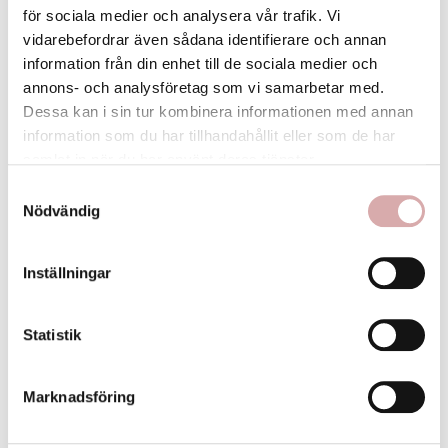
Antal
för sociala medier och analysera vår trafik. Vi
vidarebefordrar även sådana identifierare och annan
information från din enhet till de sociala medier och

favorite
KÖP NU
I Lager
annons- och analysföretag som vi samarbetar med.
Dessa kan i sin tur kombinera informationen med annan
information som du har tillhandahållit eller som de har
samlat in när du har använt deras tjänster.
Samtyckesval
FRI FRAKT ÖVER 399:-
Nödvändig
ÖPPET KÖP 30 DAGAR
Inställningar
PERSONLIG SERVICE
Statistik
Marknadsföring
BESKRIVNING