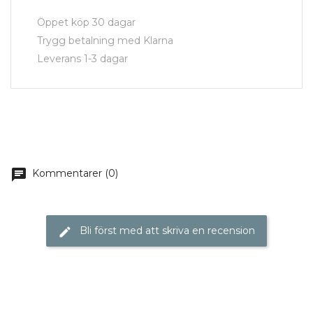
Öppet köp 30 dagar
Trygg betalning med Klarna
Leverans 1-3 dagar
chat
Kommentarer (0)
Bli först med att skriva en recension
edit