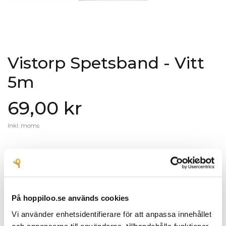
Vistorp Spetsband - Vitt
5m
69,00 kr
Inkl. moms
Vitt spetsband, 1cm brett och 5m långt. Ett vackert band i spets att dekorera i
inredning, till sömnad och pyssel eller varför inte till dukningen runt servetten?
Låt fantasin få styra användningsområdet.
Varumärke: Vistorp
På hoppiloo.se används cookies
Öppet köp 30 dagar
Vi använder enhetsidentifierare för att anpassa innehållet
Trygg betalning med Klarna