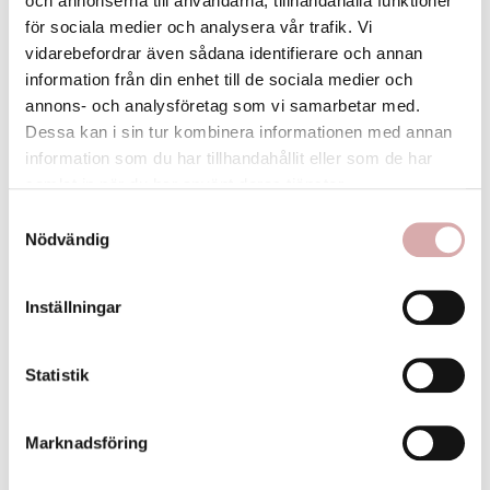
och annonserna till användarna, tillhandahålla funktioner
Leverans 1-3 dagar
för sociala medier och analysera vår trafik. Vi
vidarebefordrar även sådana identifierare och annan
Skriv din recension
edit
information från din enhet till de sociala medier och
annons- och analysföretag som vi samarbetar med.
Dessa kan i sin tur kombinera informationen med annan
information som du har tillhandahållit eller som de har
samlat in när du har använt deras tjänster.
Samtyckesval
Antal
Nödvändig

favorite
Inställningar
KÖP NU
I Lager
Statistik
FRI FRAKT ÖVER 399:-
Marknadsföring
ÖPPET KÖP 30 DAGAR