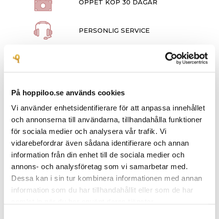
ÖPPET KÖP 30 DAGAR
PERSONLIG SERVICE
På hoppiloo.se används cookies
BESKRIVNING
Vi använder enhetsidentifierare för att anpassa innehållet
och annonserna till användarna, tillhandahålla funktioner
PRODUKTDETALJER
för sociala medier och analysera vår trafik. Vi
vidarebefordrar även sådana identifierare och annan
information från din enhet till de sociala medier och
annons- och analysföretag som vi samarbetar med.
Söta skor till de minsta i glittrig silver med gulddetaljer. Dessa
Dessa kan i sin tur kombinera informationen med annan
skor i glittrig
silver
har små gummiprickar på undersidan som
information som du har tillhandahållit eller som de har
hjälper till att få grepp på golvet. En innesko som
glittrar
i takt
samlat in när du har använt deras tjänster.
med barnet.
Samtyckesval