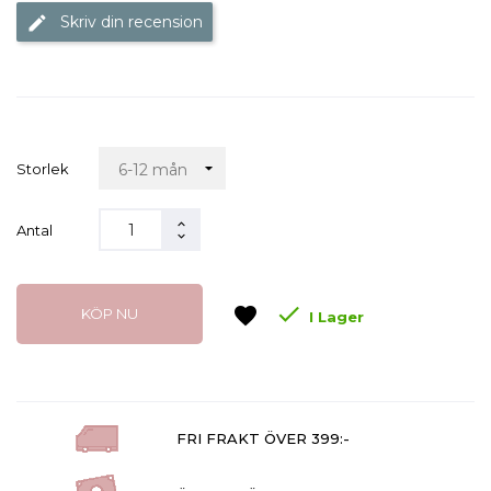
Skriv din recension
edit
Storlek
Antal

favorite
KÖP NU
I Lager
FRI FRAKT ÖVER 399:-