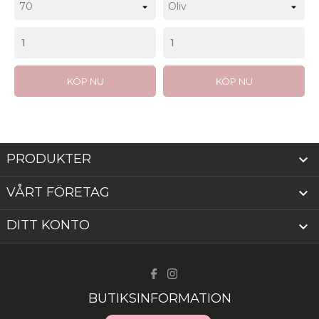
KÖP NU
KÖP NU
PRODUKTER

VÅRT FÖRETAG

DITT KONTO

BUTIKSINFORMATION