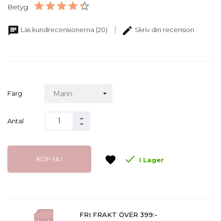
Betyg
chat
edit
Läs kundrecensionerna (20)
Skriv din recension
Färg
Antal

favorite
KÖP NU
I Lager
FRI FRAKT ÖVER 399:-