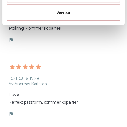
Av Josefine
Avvisa
Jätte fin
Söt rosett som sitter bra utan att ge märken på min 
ettåring. Kommer köpa fler! 
flag
2021-03-15 17:28
Av Andreas Karlsson
Lova
Perfekt passform, kommer köpa fler
flag