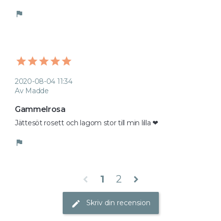
flag
2020-08-04 11:34
Av Madde
Gammelrosa
Jättesöt rosett och lagom stor till min lilla ❤
flag
1
2
chevron_left
chevron_right
Skriv din recension
edit