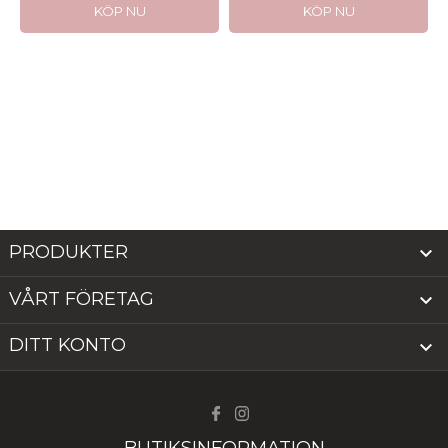
KÖP NU
KÖP NU
PRODUKTER

VÅRT FÖRETAG

DITT KONTO
