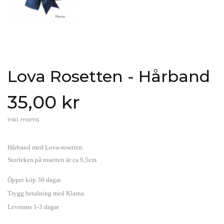
Lova Rosetten - Hårband
35,00 kr
Inkl. moms
Hårband med Lova-rosetten.
Storleken på rosetten är ca 9,5cm.
Öppet köp 30 dagar
Trygg betalning med Klarna
Leverans 1-3 dagar