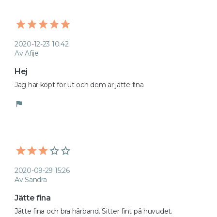
2020-12-23 10:42
Av Afije
Hej
Jag har köpt för ut och dem är jätte fina
flag
2020-09-29 15:26
Av Sandra
Jätte fina
Jätte fina och bra hårband. Sitter fint på huvudet. 