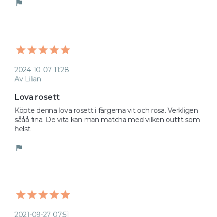
flag
2024-10-07 11:28
Av Lilian
Lova rosett
Köpte denna lova rosett i färgerna vit och rosa. Verkligen 
sååå fina. De vita kan man matcha med vilken outfit som 
helst 
flag
2021-09-27 07:51