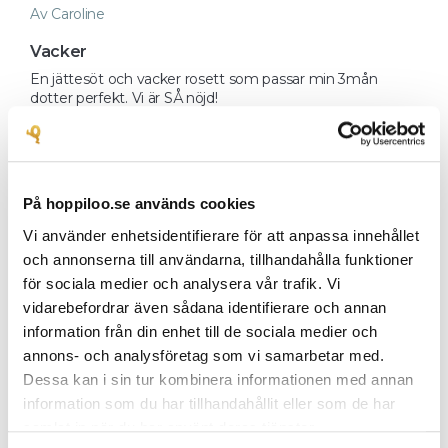
Av Caroline
Vacker
En jättesöt och vacker rosett som passar min 3mån 
dotter perfekt. Vi är SÅ nöjd!

flag
På hoppiloo.se används cookies
Vi använder enhetsidentifierare för att anpassa innehållet
och annonserna till användarna, tillhandahålla funktioner
för sociala medier och analysera vår trafik. Vi
2021-08-01 19:27
vidarebefordrar även sådana identifierare och annan
Av Li
information från din enhet till de sociala medier och
Toppen
annons- och analysföretag som vi samarbetar med.
Köpte den i gult. Fint hårband! Lagom stor i storlek och 
Dessa kan i sin tur kombinera informationen med annan
lagom stretchigt band. Passade perfekt på min dotter 
information som du har tillhandahållit eller som de har
när hon var 7 mån (normalstort huvud), passar lika bra nu 
samlat in när du har använt deras tjänster.
när hon är runt året.