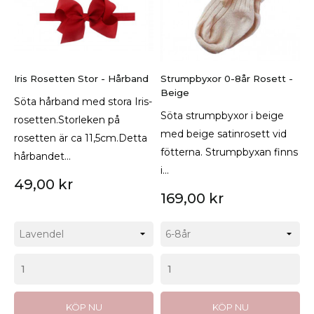
Iris Rosetten Stor - Hårband
Strumpbyxor 0-8år Rosett -
Beige
Söta hårband med stora Iris-
Söta strumpbyxor i beige
rosetten.Storleken på
med beige satinrosett vid
rosetten är ca 11,5cm.Detta
fötterna. Strumpbyxan finns
hårbandet...
i...
49,00 kr
169,00 kr
KÖP NU
KÖP NU