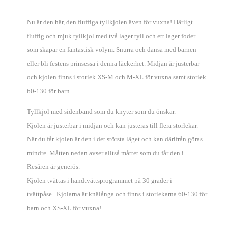
Nu är den här, den fluffiga tyllkjolen även för vuxna! Härligt
fluffig och mjuk tyllkjol med två lager tyll och ett lager foder
som skapar en fantastisk volym. Snurra och dansa med barnen
eller bli festens prinsessa i denna läckerhet. Midjan är justerbar
och kjolen finns i storlek XS-M och M-XL för vuxna samt storlek
60-130 för barn.
Tyllkjol med sidenband som du knyter som du önskar.
Kjolen är justerbar i midjan och kan justeras till flera storlekar.
När du får kjolen är den i det största läget och kan därifrån göras
mindre. Måtten nedan avser alltså måttet som du får den i.
Resåren är generös.
Kjolen tvättas i handtvättsprogrammet på 30 grader i
tvättpåse.
Kjolarna är knälånga och finns i storlekarna 60-130 för
barn och XS-XL för vuxna!