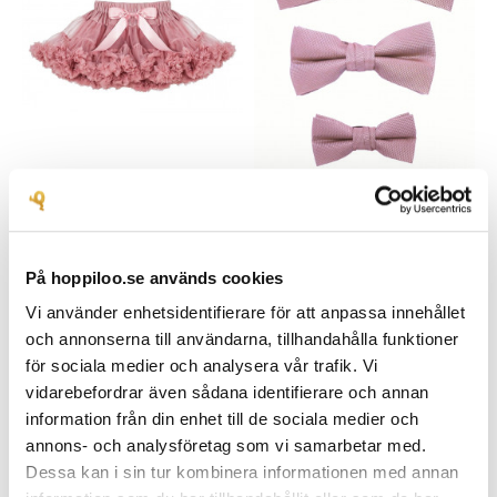
Tyllkjol Deluxe Gammelrosa
Gammelrosa Fluga -
G
Premium Siden Twist
S
Härligt fluffig mjuk tyllkjol
Exklusiv gammelrosa fluga i
E
På hoppiloo.se används cookies
med två lager tyll och ett
siden till baby, barn och
s
lager foder som skapar en...
Vi använder enhetsidentifierare för att anpassa innehållet
vuxen i tre storlekar samt...
i
och annonserna till användarna, tillhandahålla funktioner
399,00 kr
m
för sociala medier och analysera vår trafik. Vi
169,00 kr
vidarebefordrar även sådana identifierare och annan
information från din enhet till de sociala medier och
annons- och analysföretag som vi samarbetar med.
Dessa kan i sin tur kombinera informationen med annan