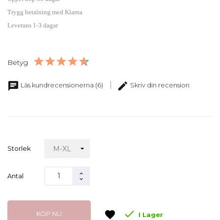
Trygg betalning med Klarna
Leverans 1-3 dagar
Betyg
chat
edit
Läs kundrecensionerna (6)
Skriv din recension
Storlek
Antal

favorite
KÖP NU
I Lager