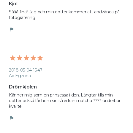
Kjöl
Sååå fina!! Jag och min dotter kommer att andvända på 
fotografering
flag
2018-05-04 15:47
Av Egzona
Drömkjolen
Känner mig som en prinsessa i den. Längtar tills min 
dotter också får hem sin så vi kan matcha ???? underbar 
kvalite! 
flag