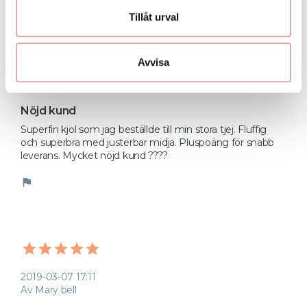
Tillåt urval
Avvisa
2019-03-21 00:18
Av Sabrina
Nöjd kund
Superfin kjol som jag beställde till min stora tjej. Fluffig 
och superbra med justerbar midja. Pluspoäng för snabb 
leverans. Mycket nöjd kund ????
flag
2019-03-07 17:11
Av Mary bell