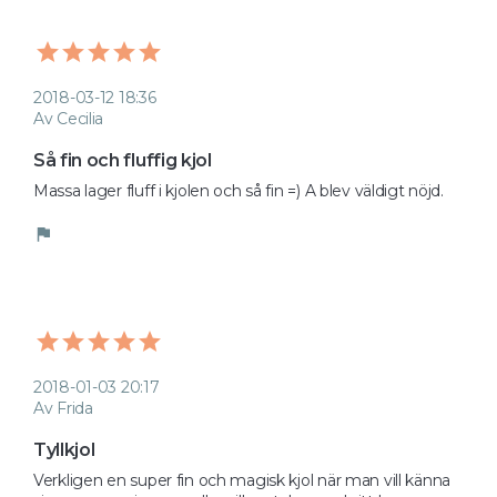
2018-03-12 18:36
Av Cecilia
Så fin och fluffig kjol
Massa lager fluff i kjolen och så fin =) A blev väldigt nöjd. 
flag
2018-01-03 20:17
Av Frida
Tyllkjol
Verkligen en super fin och magisk kjol när man vill känna 