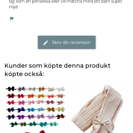
sig som en prinsessa eller vill matcha med sitt barn super 
nöjd 
flag
Skriv din recension
edit
Kunder som köpte denna produkt
köpte också: