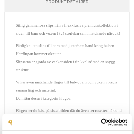
PRODUKTDETALJER
Stilig gammelrosa slips från vår exklusiva premiumkollektion i
siden till barn och vuxen i två storlekar samt matchande näsduk!
Färdigknuten slips till barn med justerbara band kring halsen.
Herrflugan kommer oknuten.
Slipsarna
är gjorda av vacker siden i fin kvalité med en snygg
struktur.
Vi har även matchande flugor till baby, barn och vuxen i precis
samma färg och material.
Du hittar dessa i kategorin Flugor.
Färgen ser du bäst på sista bilden där du även ser rosetter, hårband
med mera på bilden.
Säljs styckvis liten och stor samt näsduk!