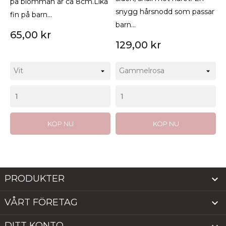
på blomman är ca 8cm.Lika
snygg hårsnodd som passar
fin på barn...
barn...
65,00 kr
129,00 kr
KÖP NU
KÖP NU
PRODUKTER

VÅRT FÖRETAG

DITT KONTO