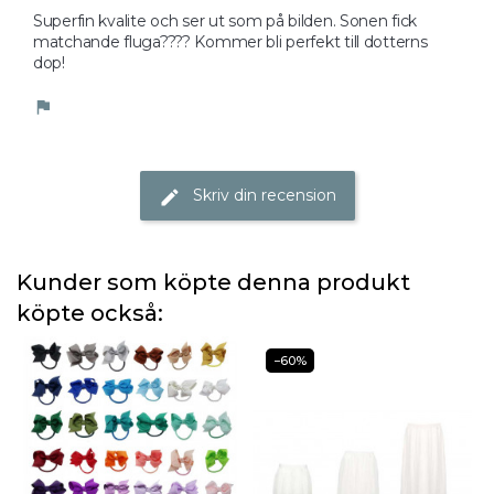
Superfin kvalite och ser ut som på bilden. Sonen fick 
matchande fluga???? Kommer bli perfekt till dotterns 
dop! 
flag
Skriv din recension
edit
Kunder som köpte denna produkt
köpte också:
−60%