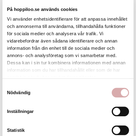
På hoppiloo.se används cookies
Material: 100% Siden
Vi använder enhetsidentifierare för att anpassa innehållet
Bredd Stor: 8cm bred längst ner och 150cm lång. Passar vuxen
och annonserna till användarna, tillhandahålla funktioner
och större barn/ungdomar.
för sociala medier och analysera vår trafik. Vi
Bredd Liten: 7cm bred längst ner och totalt 30 cm lång. Passar
vidarebefordrar även sådana identifierare och annan
från ca 4 år upp till ca 8år.
information från din enhet till de sociala medier och
Storlek näsduk: 21x21cm
annons- och analysföretag som vi samarbetar med.
Dessa kan i sin tur kombinera informationen med annan
information som du har tillhandahållit eller som de har
samlat in när du har använt deras tjänster.
Samtyckesval
Nödvändig
chat
Betyg
Kommentarer (4)
Inställningar
Statistik