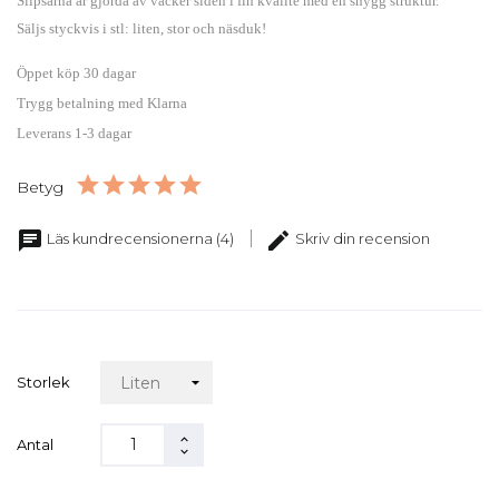
Slipsarna
är gjorda av vacker siden i fin kvalité med en snygg struktur.
Säljs styckvis i stl: liten, stor och näsduk!
Öppet köp 30 dagar
Trygg betalning med Klarna
Leverans 1-3 dagar
Betyg
chat
edit
Läs kundrecensionerna (4)
Skriv din recension
Storlek
Antal