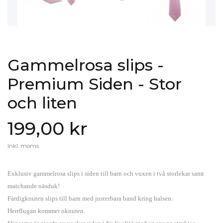
Gammelrosa slips -
Premium Siden - Stor
och liten
199,00 kr
Inkl. moms
Exklusiv gammelrosa slips i siden till barn och vuxen i två storlekar samt
matchande näsduk!
Färdigknuten slips till barn med justerbara band kring halsen.
Herrflugan kommer oknuten.