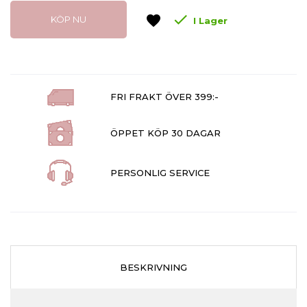

favorite
KÖP NU
I Lager
FRI FRAKT ÖVER 399:-
ÖPPET KÖP 30 DAGAR
PERSONLIG SERVICE
BESKRIVNING