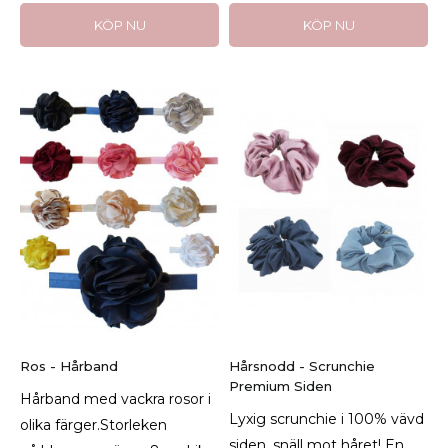
KÖP NU
KÖP NU
Ros - Hårband
Hårsnodd - Scrunchie
Premium Siden
Hårband med vackra rosor i
Lyxig scrunchie i 100% vävd
olika färger.Storleken
siden, snäll mot håret! En