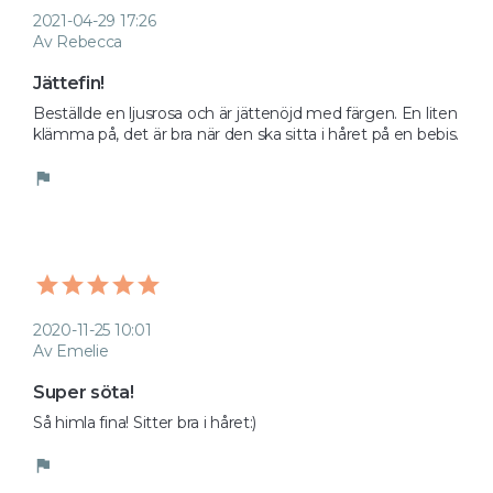
2021-04-29 17:26
Av Rebecca
Jättefin!
Beställde en ljusrosa och är jättenöjd med färgen. En liten 
klämma på, det är bra när den ska sitta i håret på en bebis. 
flag
2020-11-25 10:01
Av Emelie
Super söta!
Så himla fina! Sitter bra i håret:)
flag