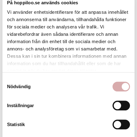
På hoppiloo.se används cookies
Av Fatma Aaraji
Vi använder enhetsidentifierare för att anpassa innehållet
Elegant
och annonserna till användarna, tillhandahålla funktioner
Köpte flera styck! Så fina
för sociala medier och analysera vår trafik. Vi
vidarebefordrar även sådana identifierare och annan
flag
information från din enhet till de sociala medier och
annons- och analysföretag som vi samarbetar med.
Dessa kan i sin tur kombinera informationen med annan
information som du har tillhandahållit eller som de har
samlat in när du har använt deras tjänster.
2022-01-18 08:54
Samtyckesval
Av Agnes Karlefors
Nödvändig
Nude
Inställningar
Detta är min nya favorit till min dotter på snart 10 
månader som har precis tillräckligt mycket hår för att få till 
en liten tofs. Denna är alldeles perfekt i storlek enligt mig! 
Älskar färgen nude. En fin rosa/beige ton! 
Statistik
flag