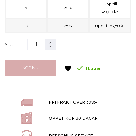
Upp till
7
20%
49,00 kr
10
25%
Upp till 87,50 kr
Antal

favorite
KÖP NU
I Lager
FRI FRAKT ÖVER 399:-
ÖPPET KÖP 30 DAGAR
PERSONLIG SERVICE