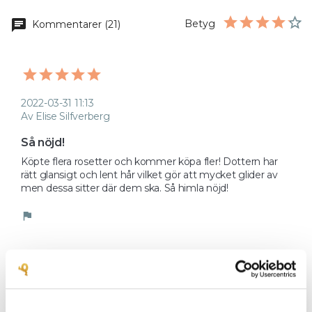
chat
Betyg
Kommentarer (21)
2022-03-31 11:13
Av Elise Silfverberg
Så nöjd!
Köpte flera rosetter och kommer köpa fler! Dottern har 
rätt glansigt och lent hår vilket gör att mycket glider av 
men dessa sitter där dem ska. Så himla nöjd! 
flag
2022-01-26 17:49