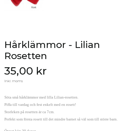
Hårklämmor - Lilian
Rosetten
35,00 kr
Inkl. moms
Söta små hårklämmor med lilla Lilian-rosetten.
Piffa till vardag och fest enkelt med en rosett!
Storleken på rosetten är ca 7cm.
Perfekt som första rosett till det mindre barnet så väl som till större barn.
Öppet köp 30 dagar