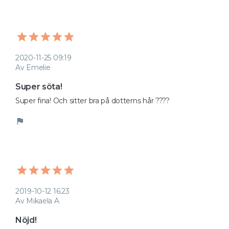
2020-11-25 09:19
Av Emelie
Super söta!
Super fina! Och sitter bra på dotterns hår ????
flag
2019-10-12 16:23
Av Mikaela A
Nöjd!