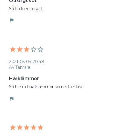
Otroligt söt
Så fin liten rosett.
flag
2021-05-04 20:48
Av Tamara
Hårklämmor
Så himla fina klämmor som sitter bra.
flag