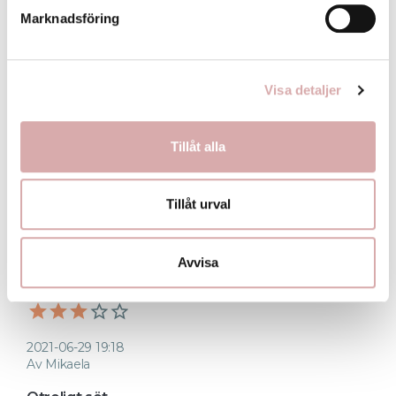
Marknadsföring
Visa detaljer
2022-01-12 17:15
Av Hedvig Vigerust
Tillåt alla
Jättefin!
Superfin och sitter bra i håret! 
Tillåt urval
flag
Avvisa
2021-06-29 19:18
Av Mikaela