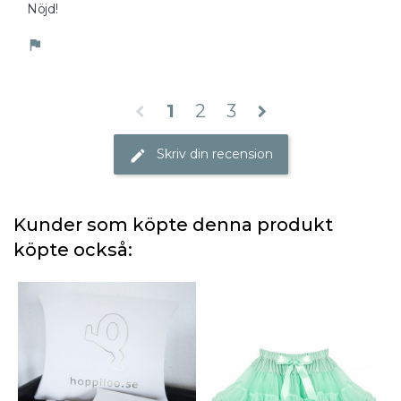
Nöjd!
flag
1
2
3
chevron_left
chevron_right
Skriv din recension
edit
Kunder som köpte denna produkt
köpte också: