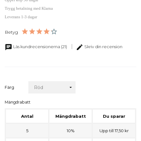
Trygg betalning med Klarna
Leverans 1-3 dagar
Betyg
chat
edit
Läs kundrecensionerna (21)
Skriv din recension
Färg
Mängdrabatt
Antal
Mängdrabatt
Du sparar
5
10%
Upp till 17,50 kr