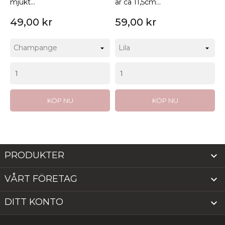
mjukt...
är ca 11,5cm...
49,00 kr
59,00 kr
KÖP NU
KÖP NU
PRODUKTER

VÅRT FÖRETAG

DITT KONTO
