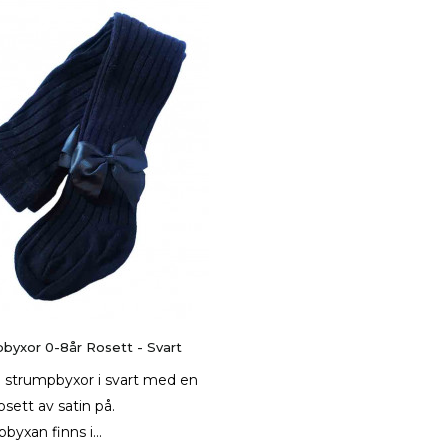
byxor 0-8år Rosett - Svart
a strumpbyxor i svart med en
osett av satin på.
byxan finns i...