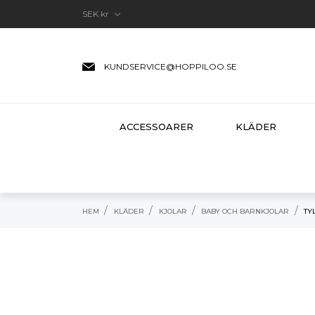

SEK kr
KUNDSERVICE@HOPPILOO.SE
ACCESSOARER
KLÄDER
HEM
KLÄDER
KJOLAR
BABY OCH BARNKJOLAR
TY