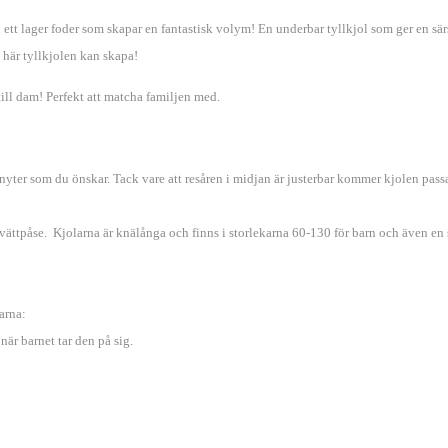
h ett lager foder som skapar en fantastisk volym! En underbar tyllkjol som ger en sä
n här tyllkjolen kan skapa!
ill dam! Perfekt att matcha familjen med.
ter som du önskar. Tack vare att resåren i midjan är justerbar kommer kjolen passa 
tvättpåse.
Kjolarna är knälånga och finns i storlekarna 60-130 för barn och även en 
arna:
när barnet tar den på sig.