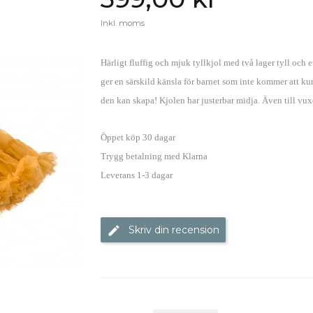
Inkl. moms
Härligt fluffig och mjuk tyllkjol med två lager tyll och 
ger en särskild känsla för barnet som inte kommer att kunn
den kan skapa! Kjolen har justerbar midja. Även till vux
Öppet köp 30 dagar
Trygg betalning med Klarna
Leverans 1-3 dagar
Skriv din recension
edit