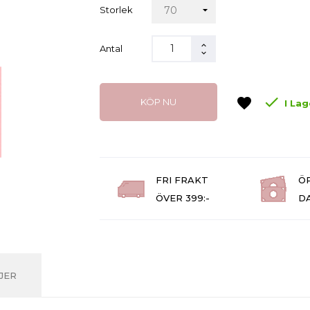
Storlek
Antal

favorite
KÖP NU
I Lag
FRI FRAKT
Ö
ÖVER 399:-
D
JER