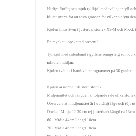
Härligt fluffig och mjuk tyllkjol med två lager tyll oc
bli att snurra för att testa gränsen för vilken volym de
Kjolen finns även i justerbar storlek XS-M och M-XL t
En mycket uppskattad present!
Tyllkjol med sidenband i gyllene senapsfärg som du kny
mindre i midjan.
Kjolen tvättas i handtvättsprogrammet på 30 grader i 
Kjolen är normal till stor i storlek.
Midjemåttet och längden är följande i de olika storlek
Observera att midjemåttet är i outtänjt läge och töjs ut 
Docka - Midja 22-30 cm (ej justerbar) Längd ca 13cm
60 - Midja 44cm Längd 16cm
70 - Midja 46cm Längd 18cm