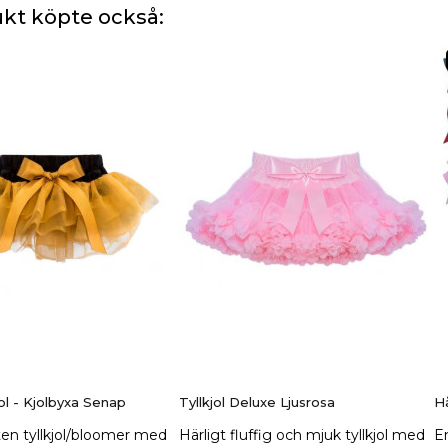
kt köpte också:
ol - Kjolbyxa Senap
Tyllkjol Deluxe Ljusrosa
H
iten tyllkjol/bloomer med
Härligt fluffig och mjuk tyllkjol med
E