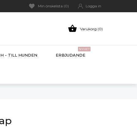
Min önskelista (
0
)
Logga in

Varukorg (0)
NYHET
H - TILL HUNDEN
ERBJUDANDE
nap