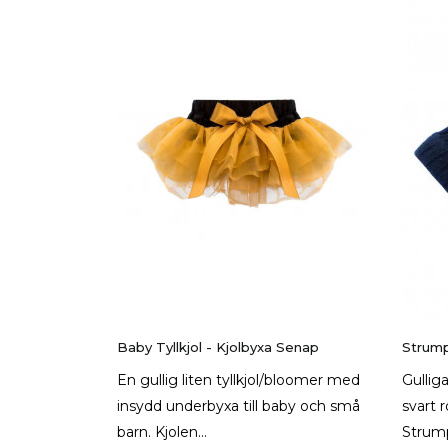
Baby Tyllkjol - Kjolbyxa Senap
Strump
En gullig liten tyllkjol/bloomer med
Gullig
insydd underbyxa till baby och små
svart r
barn. Kjolen...
Strump