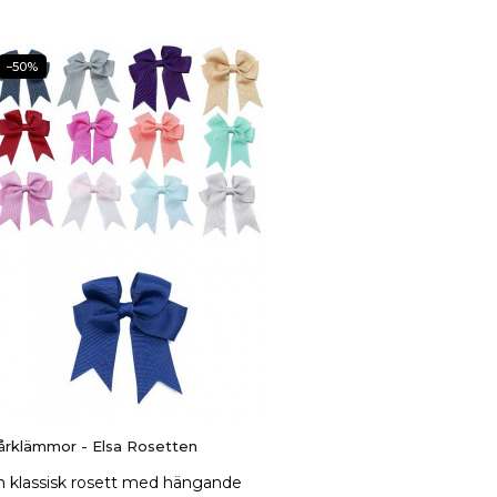
−50%
årklämmor - Elsa Rosetten
n klassisk rosett med hängande