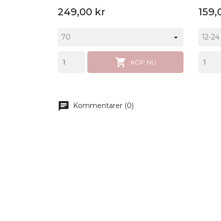
249,00 kr
159,

KÖP NU
chat
Kommentarer (0)